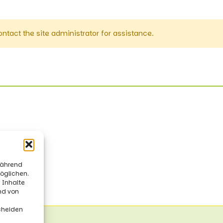
ontact the site administrator for assistance.
während
öglichen.
 Inhalte
und von
cheiden