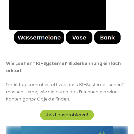
Wie „sehen“ KI-Systeme?
Bilderkennung einfach
erklärt
Im Alltag kommt es oft vor, dass KI-Systeme „sehen“
müssen. Lerne, wie sie durch das Erkennen einzelner
Kanten ganze Objekte finden.
Jetzt ausprobieren!