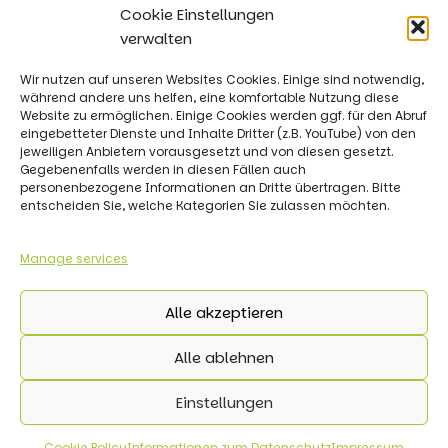
Cookie Einstellungen
verwalten
Wir nutzen auf unseren Websites Cookies. Einige sind notwendig,
während andere uns helfen, eine komfortable Nutzung diese
Website zu ermöglichen. Einige Cookies werden ggf. für den Abruf
eingebetteter Dienste und Inhalte Dritter (z.B. YouTube) von den
jeweiligen Anbietern vorausgesetzt und von diesen gesetzt.
Gegebenenfalls werden in diesen Fällen auch
personenbezogene Informationen an Dritte übertragen. Bitte
entscheiden Sie, welche Kategorien Sie zulassen möchten.
Impressum
Datenschutz
Manage services
Cookie-Richtlinie
Alle akzeptieren
Alle ablehnen
Einstellungen
Copyright © 2026 KI-Akademie OWL | Alle Rechte
vorbehalten
Cookie Policy
Informationen zum Datenschutz
Impressum