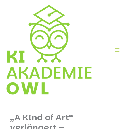
Skip
to
content
„A KInd of Art“
verlängert –