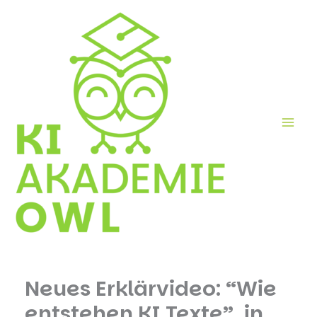
Skip
to
content
Neues Erklärvideo: “Wie
entstehen KI Texte”, in